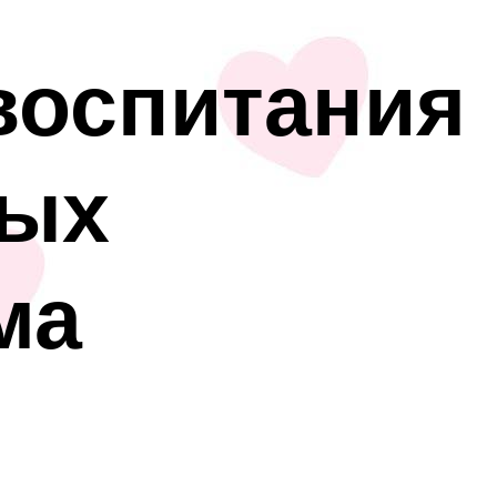
воспитания
рых
ма