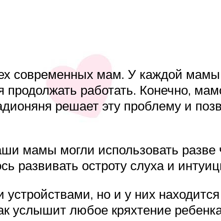
сех современных мам. У каждой мамы м
 продолжать работать. Конечно, мамо
адионяня решает эту проблему и позв
аши мамы могли использовать разве ч
ь развивать остроту слуха и интуиц
 устройствами, но и у них находится
так услышит любое кряхтение ребенка