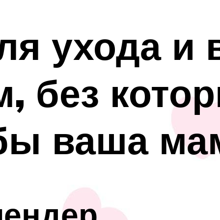
ля ухода и 
м, без кото
бы ваша ма
лендер