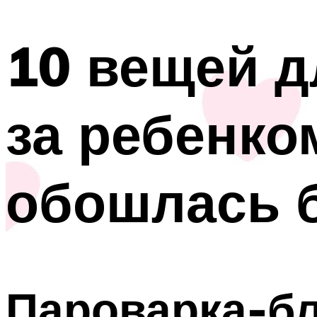
10 вещей д
за ребенко
обошлась 
Пароварка-б