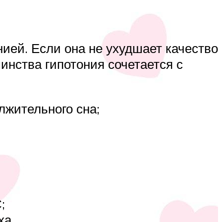
нией. Если она не ухудшает качество
шинства гипотония сочетается с
лжительного сна;
;
ха.