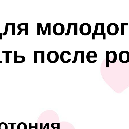
для молодог
ть после р
потония