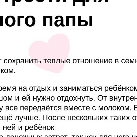
ного папы
сохранить теплые отношение в семь
ком.
емя на отдых и заниматься ребёнком
ом и ей нужно отдохнуть. От внутре
му все передаётся вместе с молоком.
 ещё лучше. После нескольких таких 
 ней и ребёнок.
 денежных затрат, так как для него н