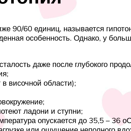
же 90/60 единиц, называется гипото
жденная особенность. Однако, у боль
усталость даже после глубокого продо
ия;
 в височной области);
овокружение;
потеют ладони и ступни;
пература опускается до 35,5 – 36 оС
агрузке или ощущение неполного вдо