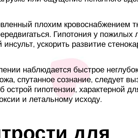
овленный плохим кровоснабжением тк
передвигаться. Гипотония у пожилых
инсульт, ускорить развитие стенока
влении наблюдается быстрое неглубо
кожа, спутанное сознание, следует в
 острой гипотензии, характерной для
оксии и летальному исходу.
трости для