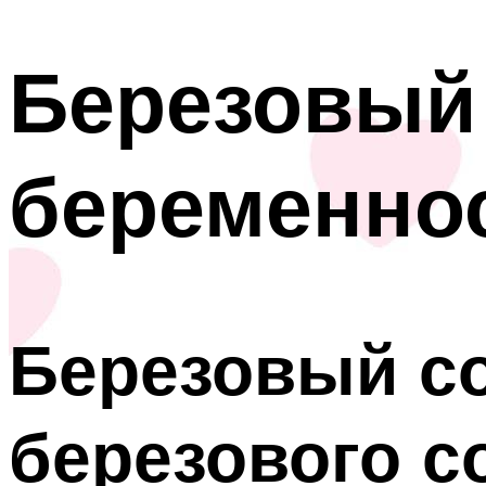
Березовый 
беременнос
Березовый со
березового с