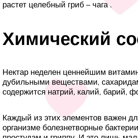
растет целебный гриб – чага .
Химический со
Нектар неделен ценнейшим витамин
дубильными веществами, сахаридам
содержится натрий, калий, барий, ф
Каждый из этих элементов важен д
организме болезнетворные бактерии,
простудам и гриппу. И это лишь мал