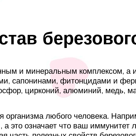
став березовог
ным и минеральным комплексом, а и
и, сапонинами, фитонцидами и ферм
осфор, цирконий, алюминий, медь, мар
ля организма любого человека. Напр
 а это означает что ваш иммунитет 
ая часть полезных свойств березовог