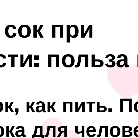
сок при
ти: польза
к, как пить. П
ока для челове