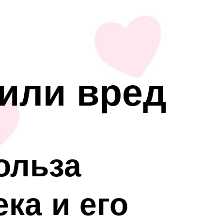
 или вред
ольза
ка и его