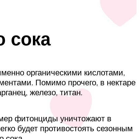
о сока
менно органическими кислотами,
ентами. Помимо прочего, в нектаре
ганец, железо, титан.
имер фитонциды уничтожают в
легко будет противостоять сезонным
о сока.