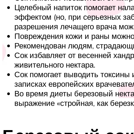
Целебный напиток помогает нала
эффектом (но, при серьезных за
разрешения лечащего врача можно
Повреждения кожи и раны можно
Рекомендован людям, страдающи
Сок избавляет от весенней хандр
живительного нектара.
Сок помогает выводить токсины и
записках европейских врачевате
Во время диеты березовый нектар
выражение «стройная, как березк