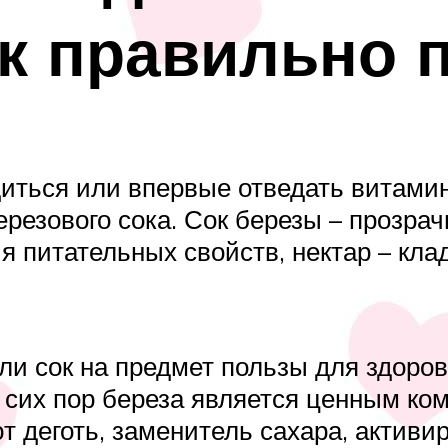
ак правильно 
иться или впервые отведать витами
ерезового сока. Сок березы – прозр
ия питательных свойств, нектар – кл
ли сок на предмет пользы для здоро
 До сих пор береза является ценным 
т деготь, заменитель сахара, активи