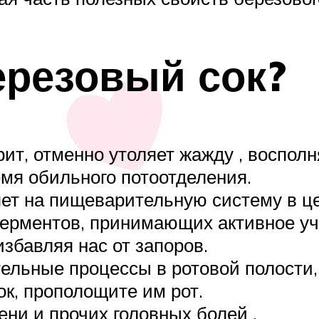
ерезовый сок?
дрит, отменно утоляет жажду , воспо
емя обильного потоотделения.
ет на пищеварительную систему в це
ферментов, принимающих активное уч
избавляя нас от запоров.
ельные процессы в ротовой полости,
ок, прополощите им рот.
ени и прочих головных болей .