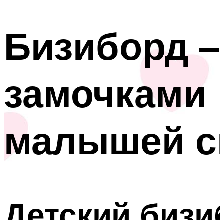
Бизиборд –
замочками 
малышей с
Детский бизи