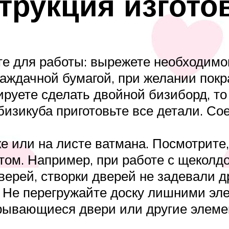
трукция изгото
те для работы: вырежете необходимо
наждачной бумагой, при желании покр
ируете сделать двойной бизиборд, т
бизикуба приготовьте все детали. С
е или на листе ватмана. Посмотрите
том. Например, при работе с щеколдо
верей, створки дверей не задевали 
. Не перегружайте доску лишними эл
рывающиеся двери или другие элемен