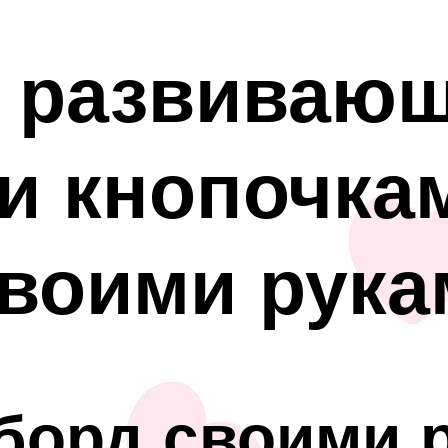
 развивающ
и кнопочка
воими рука
борд своими 