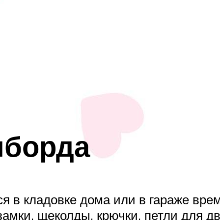
иборда
ся в кладовке дома или в гараже вр
амки, щеколды, крючки, петли для дв