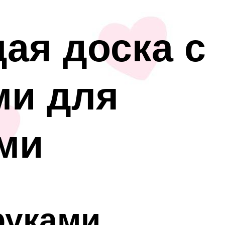
ая доска с
ми для
ми
руками