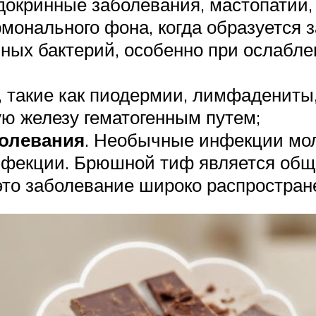
окринные заболевания, мастопатии,
онального фона, когда образуется з
нных бактерий, особенно при ослабл
, такие как пиодермии, лимфадениты,
ю железу гематогенным путем;
олевания
. Необычные инфекции мол
фекции. Брюшной тиф является общ
 это заболевание широко распростран