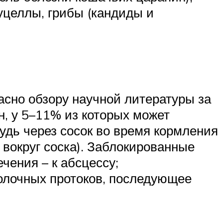
уцеллы, грибы (кандиды и
асно обзору научной литературы за
н, у 5–11% из которых может
рудь через сосок во время кормления
 вокруг соска). Заблокированные
чения – к абсцессу;
молочных протоков, последующее