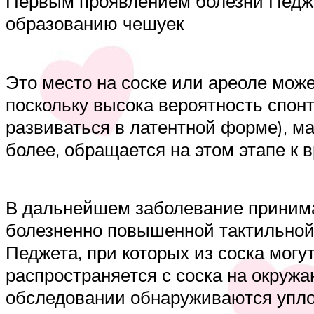
Первым проявлением болезни Педже
образованию чешуек
Это место на соске или ареоле мож
поскольку высока вероятность спон
развиваться в латентной форме), м
более, обращается на этом этапе к 
В дальнейшем заболевание принима
болезненно повышенной тактильной 
Педжета, при которых из соска мог
распространяется с соска на окруж
обследовании обнаруживаются уплот