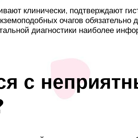
вают клинически, подтверждают гист
кземоподобных очагов обязательно д
тальной диагностики наиболее инф
ся с неприят
?