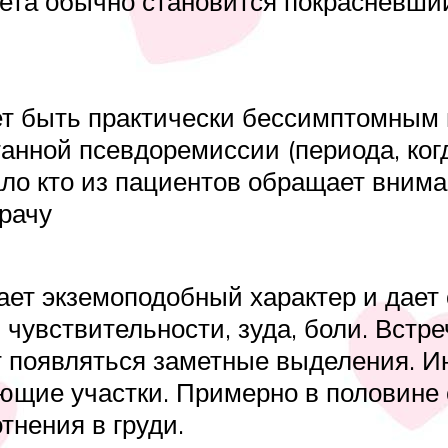
та обычно становится покрасневший 
ет быть практически бессимптомным
танной псевдоремиссии (периода, ког
ало кто из пациентов обращает внима
врачу
ет экземоподобный характер и дает 
чувствительности, зуда, боли. Встр
ут появляться заметные выделения. 
ающие участки. Примерно в половине
нения в груди.