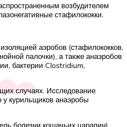
распространенным возбудителем
улазонегативные стафилококки.
изоляцией аэробов (стафилококков,
нойной палочки), а также анаэробов
ии, бактерии Clostridium,
ющих случаях. Исследование
о у курильщиков анаэробы
ель болезни кошачьих царапин),