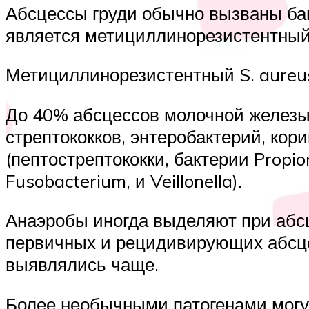
Абсцессы груди обычно вызваны ба
является метициллинорезистентный 
Метициллинорезистентный S. aureu
До 40% абсцессов молочной железы
стрептококков, энтеробактерий, кор
(пептострептококки, бактерии Propio
Fusobacterium, и Veillonella).
Анаэробы иногда выделяют при абс
первичных и рецидивирующих абсце
выявлялись чаще.
Более необычными патогенами могут