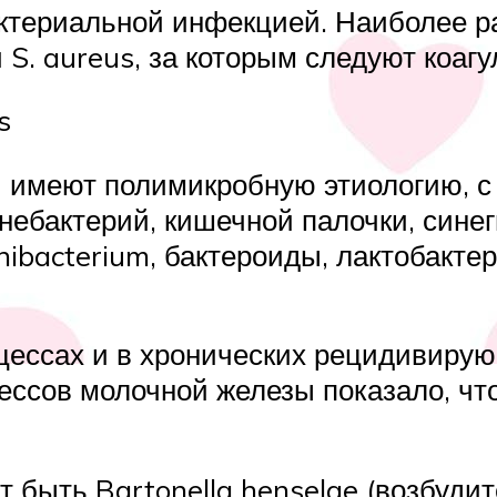
ктериальной инфекцией. Наиболее 
S. aureus, за которым следуют коаг
s
 имеют полимикробную этиологию, с 
инебактерий, кишечной палочки, синег
nibacterium, бактероиды, лактобактер
цессах и в хронических рецидивиру
ссов молочной железы показало, чт
 быть Bartonella henselae (возбудит