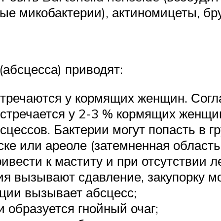
ные микобактерии), актиномицеты, бр
(абсцесса) приводят:
стречаются у кормящих женщин. Согл
встречается у 2-3 % кормящих женщи
сцессов. Бактерии могут попасть в г
ске или ареоле (затемненная область
ивести к маститу и при отсутствии ле
ния вызывают сдавление, закупорку 
ции вызывает абсцесс;
 образуется гнойный очаг;