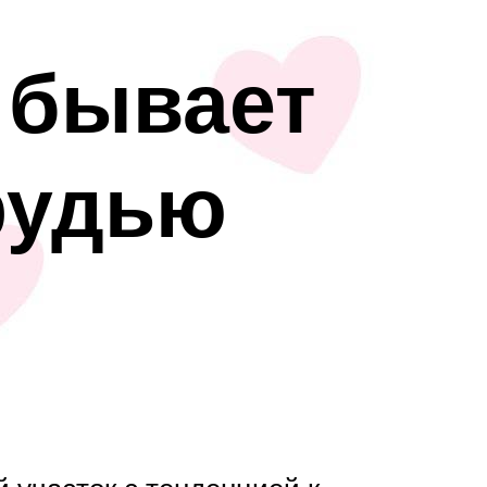
 бывает
рудью