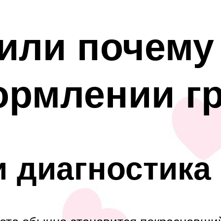
или почему
ормлении г
 диагностика