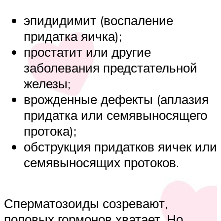
эпидидимит (воспаление
придатка яичка);
простатит или другие
заболевания предстательной
железы;
врожденные дефекты (аплазия
придатка или семявыносящего
протока);
обструкция придатков яичек или
семявыносящих протоков.
Сперматозоиды созревают,
половых гормонов хватает. Но