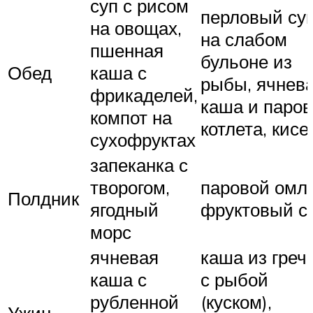
суп с рисом
перловый су
на овощах,
на слабом
пшенная
бульоне из
Обед
каша с
рыбы, ячнев
фрикаделей,
каша и паро
компот на
котлета, кисе
сухофруктах
запеканка с
творогом,
паровой омле
Полдник
ягодный
фруктовый с
морс
ячневая
каша из греч
каша с
с рыбой
рубленной
(куском),
Ужин