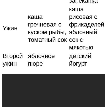
запеканка
каша
каша
рисовая с
гречневая с
фрикаделей,
Ужин
куском рыбы,
яблочный
томатный сок
сок с
мякотью
Второй
яблочное
детский
ужин
пюре
йогурт