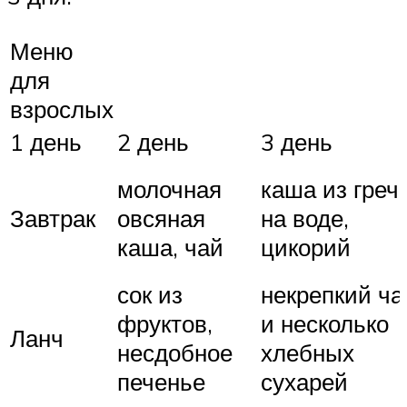
Меню
для
взрослых
1 день
2 день
3 день
молочная
каша из греч
Завтрак
овсяная
на воде,
каша, чай
цикорий
сок из
некрепкий ча
фруктов,
и несколько
Ланч
несдобное
хлебных
печенье
сухарей