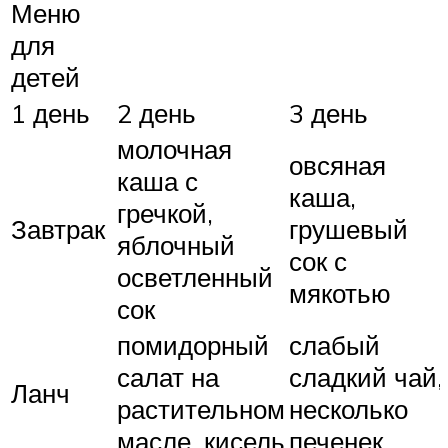
Меню
для
детей
1 день
2 день
3 день
молочная
овсяная
каша с
каша,
гречкой,
Завтрак
грушевый
яблочный
сок с
осветленный
мякотью
сок
помидорный
слабый
салат на
сладкий чай,
Ланч
растительном
несколько
масле, кисель
печенек