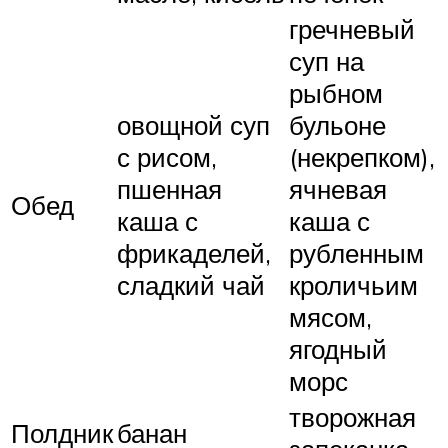
гречневый
суп на
рыбном
овощной суп
бульоне
с рисом,
(некрепком),
пшенная
ячневая
Обед
каша с
каша с
фрикаделей,
рубленным
сладкий чай
кроличьим
мясом,
ягодный
морс
творожная
Полдник
банан