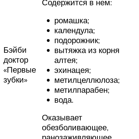
Содержится в нем:
ромашка;
календула;
подорожник;
Бэйби
вытяжка из корня
доктор
алтея;
«Первые
эхинацея;
зубки»
метилцеллюлоза;
метилпарабен;
вода.
Оказывает
обезболивающее,
ранозаживляющее,