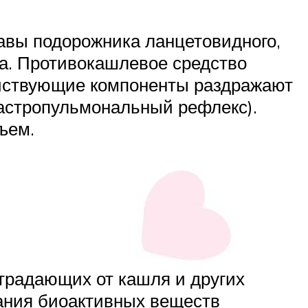
авы подорожника ланцетовидного,
ва. Противокашлевое средство
йствующие компоненты раздражают
астропульмональный рефлекс).
ъем.
традающих от кашля и других
ания биоактивных веществ