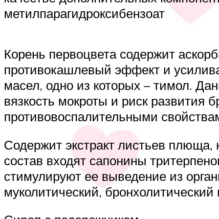
метилпарагидроксибензоат
Корень первоцвета содержит аскорб
противокашлевый эффект и усилива
масел, одно из которых – тимол. Да
вязкость мокроты и риск развития б
противовоспалительными свойствам
Содержит экстракт листьев плюща, к
состав входят сапонины тритерпено
стимулируют ее выведение из орга
муколитический, бронхолитический 