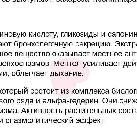
иновую кислоту, гликозиды и сапони
ют бронхолегочную секрецию. Экстр
нное вещество оказывает местное ан
ронхоспазмов. Ментол усиливает дей
и, облегчает дыхание.
оторый состоит из комплекса биолог
вого ряда и альфа-гедерин. Они сниж
низма. Активность растительных сос
и спазмолитический эффект.