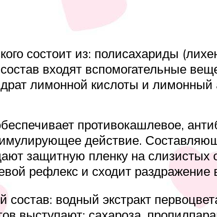
кого состоит из: полисахариды (лихен
 состав входят вспомогательные веще
гидрат лимонной кислоты и лимонный 
обеспечивает противокашлевое, анти
тимулирующее действие. Составляющ
ают защитную пленку на слизистых о
вой рефлекс и сходит раздражение 
состав: водный экстракт первоцвета
ов выступают: сахароза, пропилпара