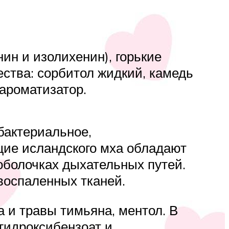
ин и изолихенин), горькие
ства: сорбитол жидкий, камедь
ароматизатор.
бактериальное,
ие исландского мха обладают
болочках дыхательных путей.
воспаленных тканей.
 и травы тимьяна, ментол. В
гидроксибензоат и