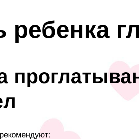
ь ребенка г
а проглатыва
ел
 рекомендуют: