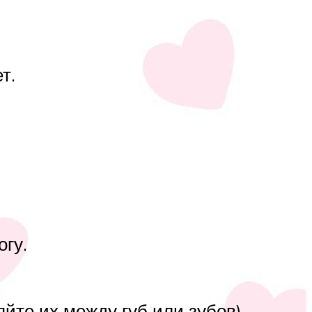
т.
гу.
яйте их между губ или зубов).