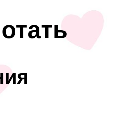
лотать
ния