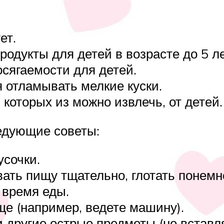
ет.
родукты для детей в возрасте до 5 ле
сягаемости для детей.
я отламывать мелкие куски.
 которых из можно извлечь, от детей.
едующие советы:
усочки.
ать пищу тщательно, глотать понемно
 время еды.
ще (например, ведете машину).
 и другие острые предметы (не вставл