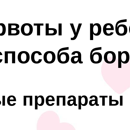
рвоты у реб
пособа бор
ые препараты