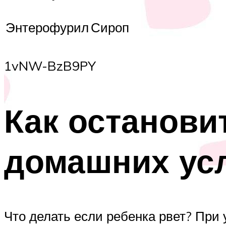
Энтерофурил
Сироп
1vNW-BzB9PY
Как останови
домашних ус
Что делать если ребенка рвет? При 