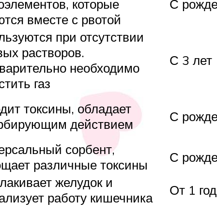
оэлементов, которые
С рожд
ются вместе с рвотой
льзуются при отсутствии
вых растворов.
С 3 лет
варительно необходимо
стить газ
дит токсины, обладает
С рожд
рбирующим действием
ерсальный сорбент,
С рожд
ощает различные токсины
лакивает желудок и
От 1 го
ализует работу кишечника