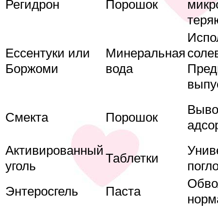
Регидрон
Порошок
микр
теря
Испо
Ессентуки или
Минеральная
соле
Боржоми
вода
Пред
выпу
Выво
Смекта
Порошок
адсо
Активированный
Унив
Таблетки
уголь
погл
Обво
Энтеросгель
Паста
норм