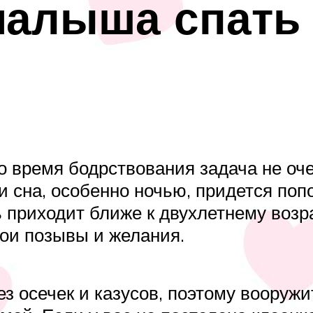
малыша спать
во время бодрствования задача не оч
 сна, особенно ночью, придется попо
ть приходит ближе к двухлетнему воз
ои позывы и желания.
ез осечек и казусов, поэтому воору