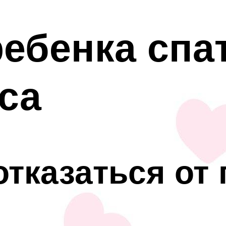
ебенка спа
са
отказаться от