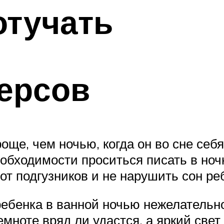
отучать
ерсов
още, чем ночью, когда он во сне себ
обходимости проситься писать в ноч
от подгузников и не нарушить сон ре
бенка в ванной ночью нежелательно, 
емноте вряд ли удастся, а яркий све