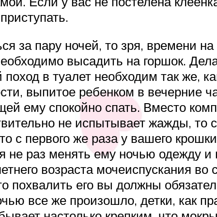
ой. Если у вас не постелена клеенк
приступать.
я за пару ночей, то зря, времени на
еобходимо высадить на горшок. Дела
 поход в туалет необходим так же, ка
сти, выпитое ребенком в вечерние ч
ей ему спокойно спать. Вместо компо
вительно не испытывает жажды, то ск
что с первого же раза у вашего крошк
ся не раз менять ему ночью одежду и 
 летнего возраста мочеиспускания во
то похвалить его вы должны обязател
чью все же произошло, детки, как пр
 бывает настолько крепким, что мокр