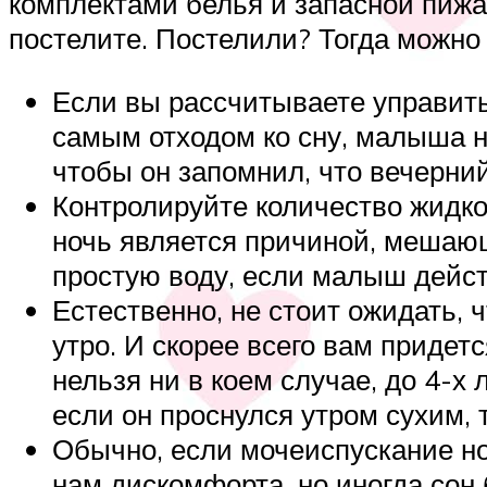
комплектами белья и запасной пижам
постелите. Постелили? Тогда можно 
Если вы рассчитываете управитьс
самым отходом ко сну, малыша н
чтобы он запомнил, что вечерний
Контролируйте количество жидко
ночь является причиной, мешающ
простую воду, если малыш дейст
Естественно, не стоит ожидать, 
утро. И скорее всего вам придет
нельзя ни в коем случае, до 4-х
если он проснулся утром сухим, 
Обычно, если мочеиспускание но
нам дискомфорта, но иногда сон