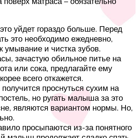
а поверх матраса – обязательно
 это уйдет гораздо больше. Перед
ть это необходимо ежедневно,
к умывание и чистка зубов.
асы, зачастую обильное питье на
та или сока, предлагайте ему
орее всего откажется.
и получится проснуться сухим на
постель, но ругать малыша за это
 сне, являются вариантом нормы. Но,
ьно.
авило просыпаются из-за понятного
ый малыш продолжает сладко спать.