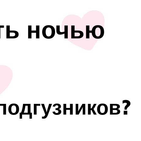
ть ночью
 подгузников?