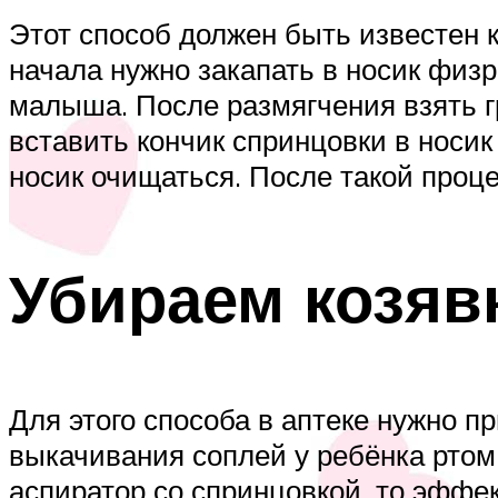
Этот способ должен быть известен 
начала нужно закапать в носик физр
малыша. После размягчения взять гр
вставить кончик спринцовки в носи
носик очищаться. После такой про
Убираем козяв
Для этого способа в аптеке нужно п
выкачивания соплей у ребёнка ртом
аспиратор со спринцовкой, то эффек