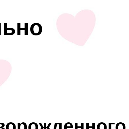
льно
оворожденного