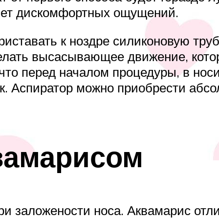
ляет дискомфортных ощущений.
иставать к ноздре силиконовую труб
делать высасывающее движение, котор
 что перед началом процедуры, в нос
к. Аспиратор можно приобрести абсол
вамарисом
 заложености носа. Аквамарис отлич