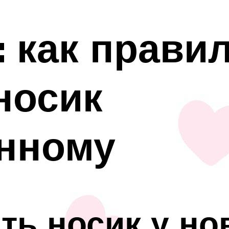
 как прави
носик
нному
ть носик у н