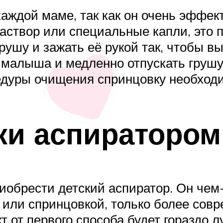
каждой маме, так как он очень эффек
аствор или специальные капли, это 
ушу и зажать её рукой так, чтобы вы
к малыша и медленно отпускать грушу
цедуры очищения спринцовку необход
ки аспиратором
риобрести детский аспиратор. Он че
 или спринцовкой, только более сов
т от первого способа будет гораздо 