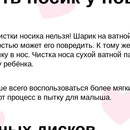
истки носика нельзя! Шарик на ватно
костью может его повредить. К тому 
у в нос. Чистка носа сухой ватной 
 ребёнка.
ше всего воспользоваться более мяг
от процесс в пытку для малыша.
тных дисков