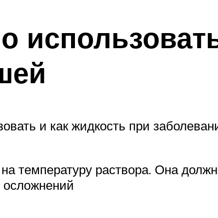
но использоват
шей
овать и как жидкость при заболевани
 на температуру раствора. Она должн
я осложнений