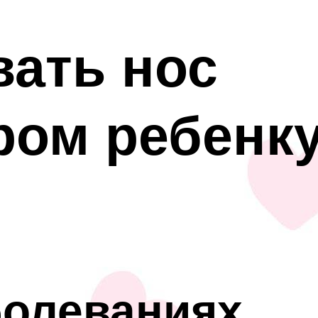
ать нос
ром ребенк
болеваниях