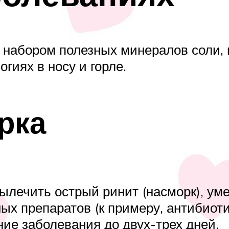
 набором полезных минералов соли, в
гиях в носу и горле.
рка
 вылечить острый ринит (насморк), у
х препаратов (к примеру, антибиоти
ие заболевания до двух-трех дней.