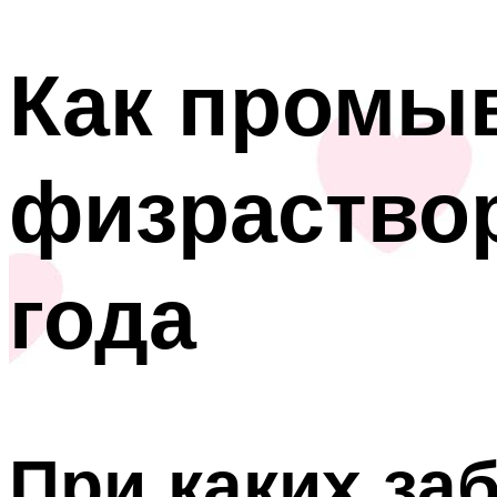
Как промыв
физраство
года
При каких за