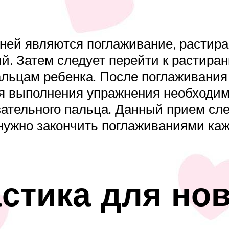
ей являются поглаживание, растира
ий. Затем следует перейти к растира
пальцам ребенка. После поглаживания
 выполнения упражнения необходимо 
ательного пальца. Данный прием сле
 нужно закончить поглаживаниями каж
астика для н