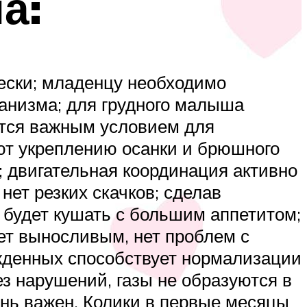
а:
ески; младенцу необходимо
ганизма; для грудного малыша
ется важным условием для
ют укреплению осанки и брюшного
; двигательная координация активно
нет резких скачков; сделав
 будет кушать с большим аппетитом;
тет выносливым, нет проблем с
ожденных способствует нормализации
з нарушений, газы не образуются в
нь важен. Колики в первые месяцы