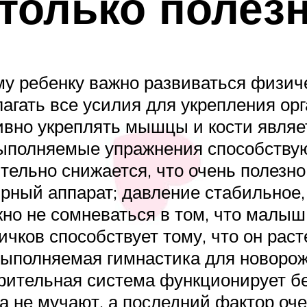
олько полезн
му ребенку важно развиваться физич
агать все усилия для укрепления ор
тивно укреплять мышцы и кости явля
выполняемые упражнения способству
тельно снижается, что очень полезно
рный аппарат; давление стабильное, 
но не сомневаться в том, что малыш
чков способствует тому, что он рас
 выполняемая гимнастика для новор
рительная система функционирует бе
 не мучают, а последний фактор оче