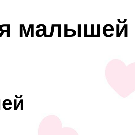
ля малышей
и
ней