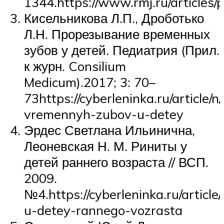
1344.https://www.rmj.ru/articl
Кисельникова Л.П., Дроботько
Л.Н. Прорезывание временных
зубов у детей. Педиатрия (Прил.
к журн. Consilium
Medicum).2017; 3: 70–
73https://cyberleninka.ru/article/n
vremennyh-zubov-u-detey
Эрдес Светлана Ильинична,
Леоневская Н. М. Риниты у
детей раннего возраста // ВСП.
2009.
№4.https://cyberleninka.ru/article/n
u-detey-rannego-vozrasta