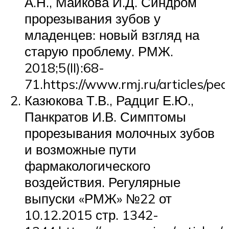
А.Н., Майкова И.Д. Синдром
прорезывания зубов у
младенцев: новый взгляд на
старую проблему. РМЖ.
2018;5(II):68-
71.https://www.rmj.ru/articles
Казюкова Т.В., Радциг Е.Ю.,
Панкратов И.В. Симптомы
прорезывания молочных зубов
и возможные пути
фармакологического
воздействия. Регулярные
выпуски «РМЖ» №22 от
10.12.2015 стр. 1342-