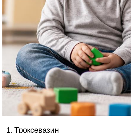
Троксевазин