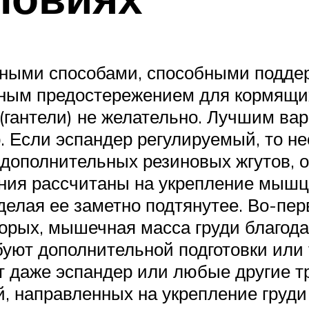
ыми способами, способными поддер
ным предостережением для кормящих
 (гантели) не желательно. Лучшим в
. Если эспандер регулируемый, то н
 дополнительных резиновых жгутов,
ения рассчитаны на укрепление мышц 
 делая ее заметно подтянутее. Во-п
торых, мышечная масса груди благода
буют дополнительной подготовки или
т даже эспандер или любые другие т
, направленных на укрепление груди