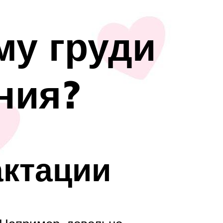
му груди
ния?
актации