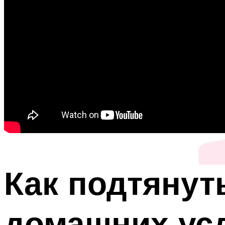
Как подтянут
домашних ус