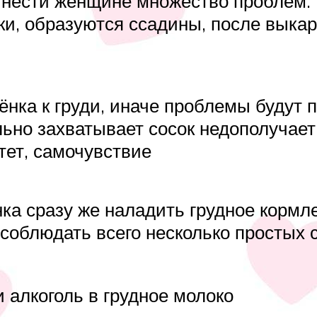
нести женщине множество проблем.
ски, образуются ссадины, после выка
нка к груди, иначе проблемы будут 
ьно захватывает сосок недополучает 
тет, самочувствие
ка сразу же наладить грудное кормле
т соблюдать всего несколько простых
 алкоголь в грудное молоко