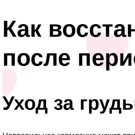
Как восста
после пери
Уход за груд