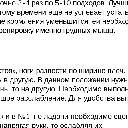
точно 3-4 раз по 5-10 подходов. Луч
этому времени еще не успевает устат
ле кормления уменьшится, ей необх
ренировку именно грудных мышц.
оя», ноги развести по ширине плеч. 
нь в другую. В данном положении нуж
нь, то на другую. Необходимо выполн
ьшое расслабление. Для удобства в
к и в №1, но ладони необходимо сце
напрягая руки, то ослабляя их.