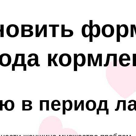
новить фор
ода кормле
ью в период л