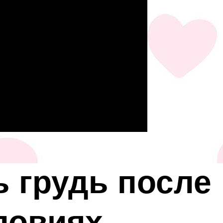
ь грудь после
ловиях