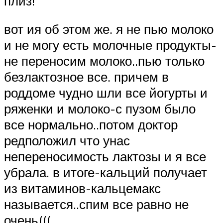
плиз!
вот ия об этом же. я не пью молоко
и не могу есть молочные продукты-
не переносим молоко..пью только
безлактозное все. причем в
роддоме чудно шли все йогурты и
ряженки и молоко-с пузом было
все нормально..потом доктор
редположил что унас
непереносимость лактозы и я все
убрала. в итоге-кальций получает
из витаминов-кальцемакс
называется..спим все равно не
очень(((