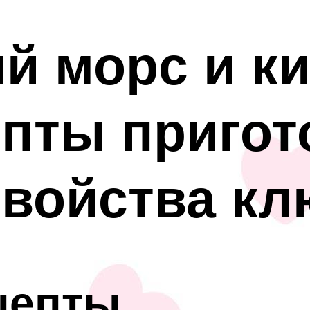
й морс и ки
епты пригот
свойства к
цепты