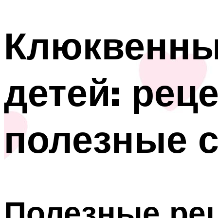
Клюквенны
детей: рец
полезные 
Полезные ре