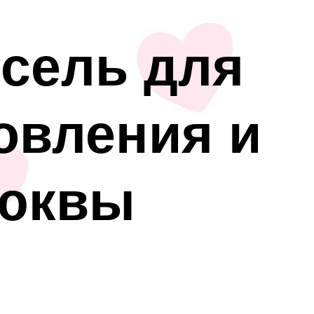
сель для
овления и
люквы