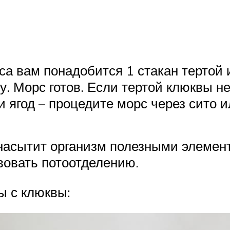
а вам понадобится 1 стакан тертой и
. Морс готов. Если тертой клюквы не
и ягод – процедите морс через сито 
 насытит организм полезными элемен
твовать потоотделению.
ы с клюквы: