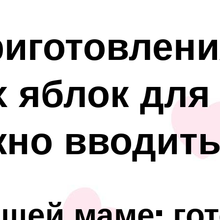
иготовлени
 яблок для
жно вводить
щей маме: гот