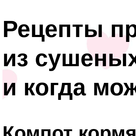
Рецепты пр
из сушеных
и когда мо
Компот кормя