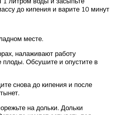
ы 1 литром воды и засыпьте
ассу до кипения и варите 10 минут
ладном месте.
орах, налаживают работу
 плоды. Обсушите и опустите в
ите снова до кипения и после
тынет.
порежьте на дольки. Дольки