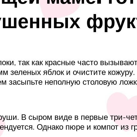
сушенных фрук
оки, так как красные часто вызываю
мм зеленых яблок и очистите кожуру.
ем засыпьте неполную столовую ложк
руши. В сыром виде в первые три-ч
ендуется. Однако пюре и компот из г