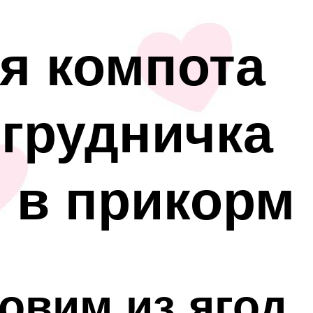
я компота
 грудничка
 в прикорм
овим из ягод,