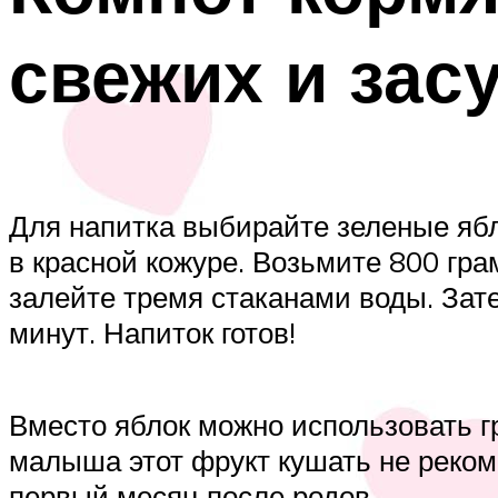
свежих и за
Для напитка выбирайте зеленые ябл
в красной кожуре. Возьмите 800 гра
залейте тремя стаканами воды. Зат
минут. Напиток готов!
Вместо яблок можно использовать г
малыша этот фрукт кушать не реком
первый месяц после родов.