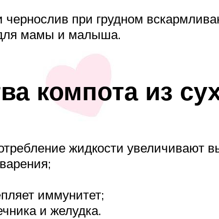
и чернослив при грудном вскармлива
 для мамы и малыша.
ва компота из су
требление жидкости увеличивают вы
варения;
пляет иммунитет;
чника и желудка.