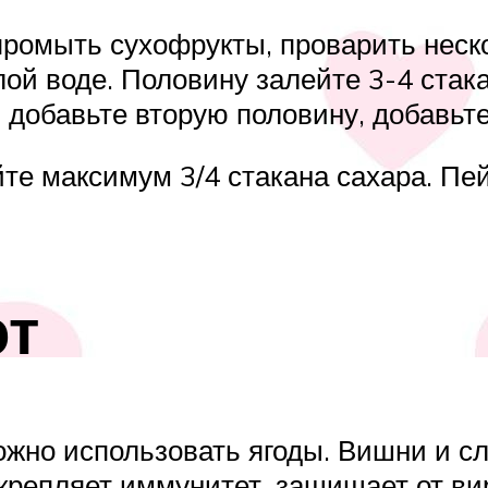
промыть сухофрукты, проварить неск
й воде. Половину залейте 3-4 стак
м добавьте вторую половину, добавьте
те максимум 3/4 стакана сахара. Пей
от
ожно использовать ягоды. Вишни и с
крепляет иммунитет, защищает от ви