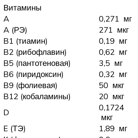
Витамины
A
0,271 мг
A (РЭ)
271 мкг
B1 (тиамин)
0,19 мг
B2 (рибофлавин)
0,62 мг
B5 (пантотеновая)
3,5 мг
B6 (пиридоксин)
0,32 мг
B9 (фолиевая)
50 мкг
B12 (кобаламины)
20 мкг
0,1724
D
мкг
E (ТЭ)
1,89 мг