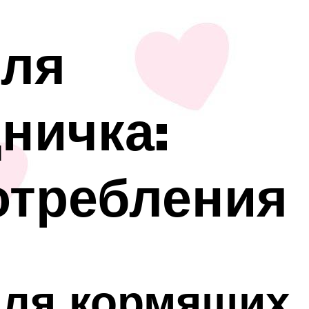
для
ничка:
отребления
для кормящих