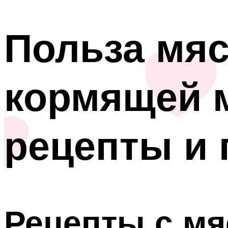
Польза мяс
кормящей м
рецепты и 
Рецепты с мя