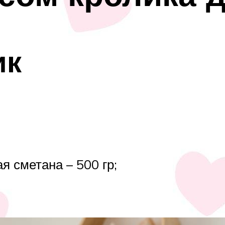
ик
я сметана – 500 гр;
;