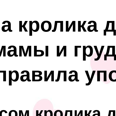
а кролика 
амы и груд
правила уп
сом кролика 