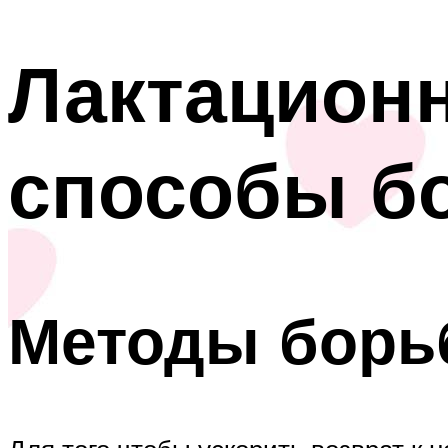
Лактационн
способы б
Методы борь