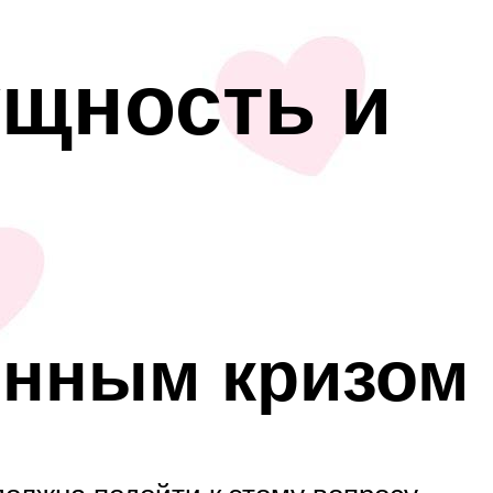
ущность и
онным кризом