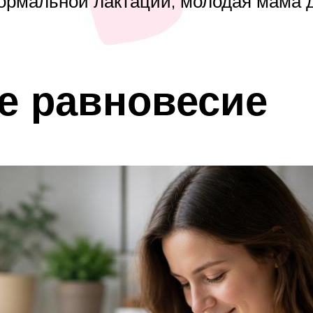
нормальной лактации, молодая мама 
е равновесие