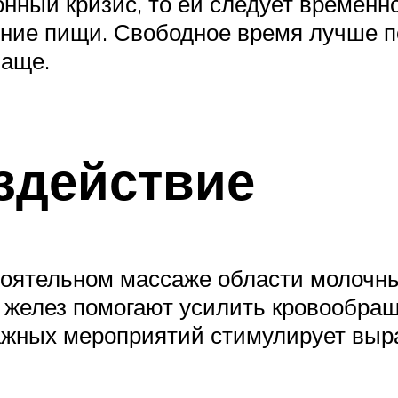
ный кризис, то ей следует временно 
ение пищи. Свободное время лучше п
чаще.
здействие
тоятельном массаже области молочн
желез помогают усилить кровообращ
жных мероприятий стимулирует выра