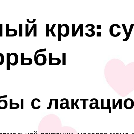
ый криз: с
орьбы
бы с лактаци