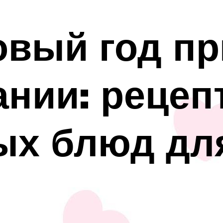
вый год пр
ании: рецеп
ых блюд дл