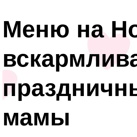
Меню на Но
вскармлив
праздничн
мамы