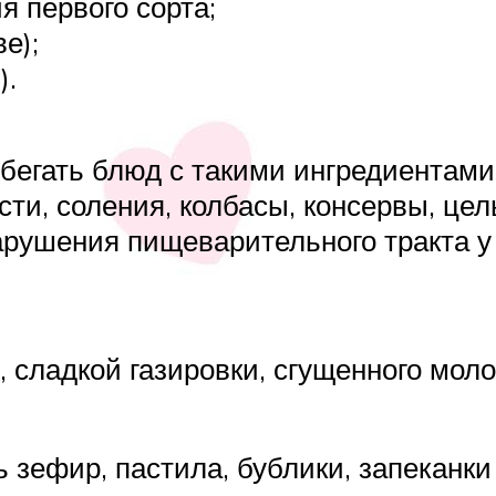
я первого сорта;
е);
).
егать блюд с такими ингредиентами, 
сти, соления, колбасы, консервы, це
нарушения пищеварительного тракта 
, сладкой газировки, сгущенного молок
зефир, пастила, бублики, запеканки и