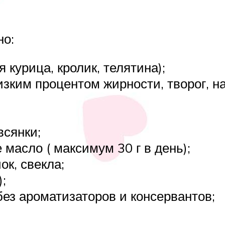
о:
курица, кролик, телятина);
зким процентом жирности, творог, на
всянки;
масло ( максимум 30 г в день);
ок, свекла;
;
без ароматизаторов и консервантов;