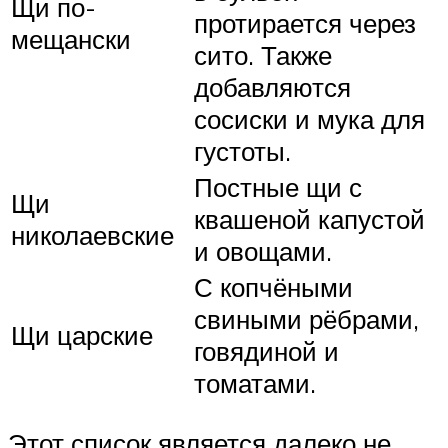
Щи по-
протирается через
мещански
сито. Также
добавляются
сосиски и мука для
густоты.
Постные щи с
Щи
квашеной капустой
николаевские
и овощами.
С копчёными
свиными рёбрами,
Щи царские
говядиной и
томатами.
Этот список является далеко не