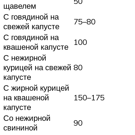
50
щавелем
С говядиной на
75–80
свежей капусте
С говядиной на
100
квашеной капусте
С нежирной
курицей на свежей
80
капусте
С жирной курицей
на квашеной
150–175
капусте
Со нежирной
90
свининой