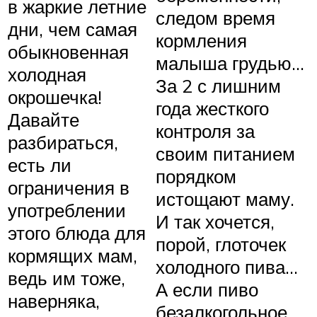
в жаркие летние
следом время
дни, чем самая
кормления
обыкновенная
малыша грудью…
холодная
За 2 с лишним
окрошечка!
года жесткого
Давайте
контроля за
разбираться,
своим питанием
есть ли
порядком
ограничения в
истощают маму.
употреблении
И так хочется,
этого блюда для
порой, глоточек
кормящих мам,
холодного пива…
ведь им тоже,
А если пиво
наверняка,
безалкогольное,