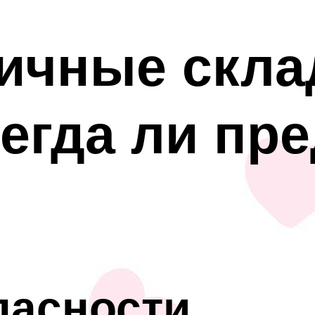
ичные скла
сегда ли пр
пасности