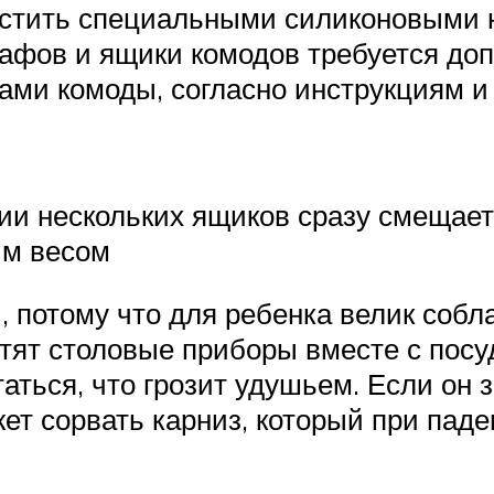
астить специальными силиконовыми
афов и ящики комодов требуется доп
ами комоды, согласно инструкциям и 
ии нескольких ящиков сразу смещаетс
им весом
 потому что для ребенка велик собла
тят столовые приборы вместе с посу
ться, что грозит удушьем. Если он 
жет сорвать карниз, который при пад