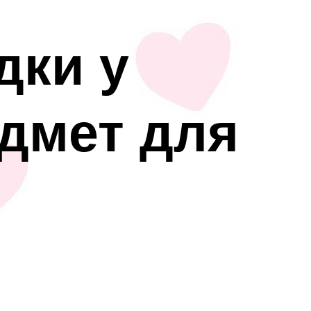
дки у
едмет для