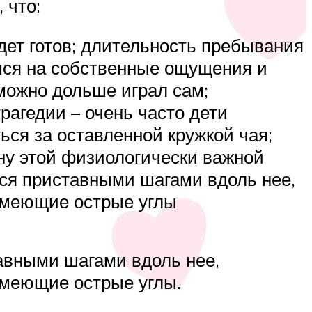
 что:
удет готов; длительность пребывания
мся на собственные ощущения и
можно дольше играл сам;
рагедии – очень часто дети
ься за оставленной кружкой чая;
ну этой физиологически важной
ься приставными шагами вдоль нее,
 имеющие острые углы
тавными шагами вдоль нее,
имеющие острые углы.