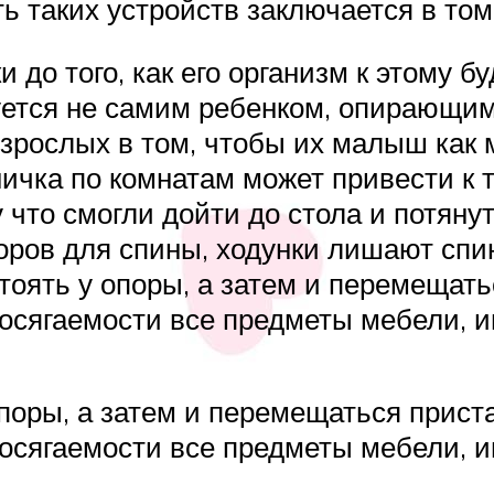
 таких устройств заключается в том,
 до того, как его организм к этому б
уется не самим ребенком, опирающи
взрослых в том, чтобы их малыш как 
чка по комнатам может привести к т
 что смогли дойти до стола и потянут
оров для спины, ходунки лишают спи
стоять у опоры, а затем и перемещат
досягаемости все предметы мебели,
опоры, а затем и перемещаться прис
досягаемости все предметы мебели, 