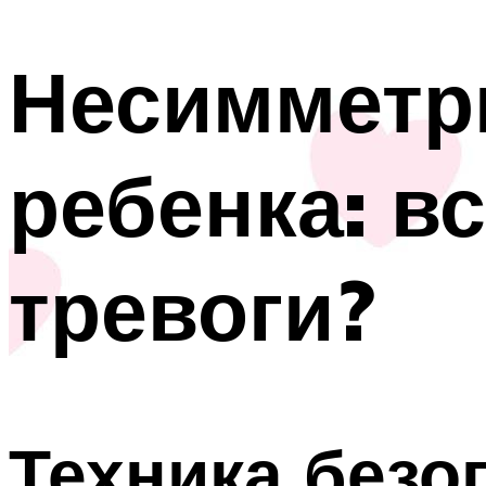
Несимметр
ребенка: в
тревоги?
Техника безо