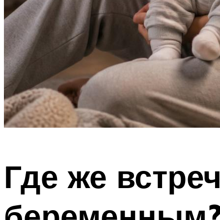
Где же встре
беременным