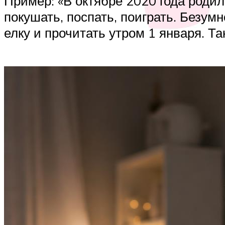
Пример: «В октябре 2020 года родил
покушать, поспать, поиграть. Безум
елку и прочитать утром 1 января. Т