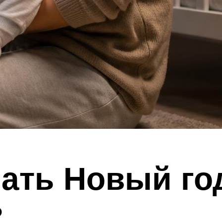
чать Новый го
?