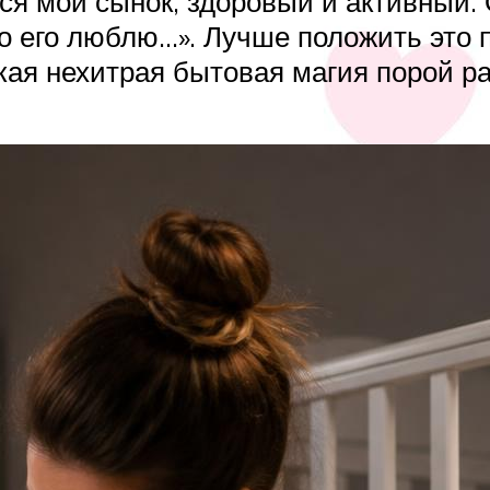
ся мой сынок, здоровый и активный.
но его люблю…». Лучше положить это 
акая нехитрая бытовая магия порой р