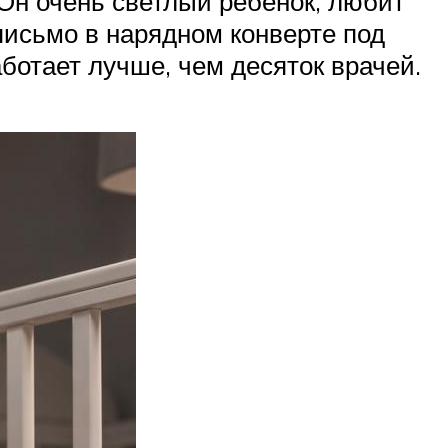
 Он очень светлый ребенок, любит
письмо в нарядном конверте под
аботает лучше, чем десяток врачей.