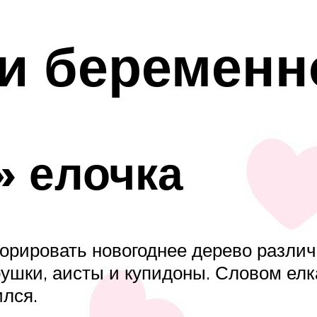
и беременн
» елочка
корировать новогоднее дерево разли
игрушки, аисты и купидоны. Словом е
ился.