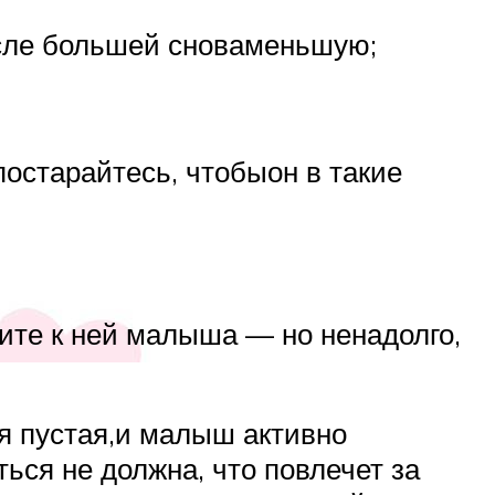
осле большей сноваменьшую;
постарайтесь, чтобыон в такие
ите к ней малыша — но ненадолго,
мя пустая,и малыш активно
ься не должна, что повлечет за