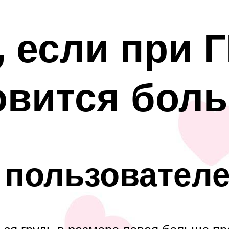
, если при 
овится бол
 пользовател