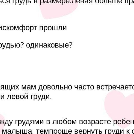
ься грудь в размере.левая больше пр
дискомфорт прошли
грудью? одинаковые?
щих мам довольно часто встречается
и левой груди.
ду грудями в любом возрасте ребенк
т малыша, темпроще вернуть груди к