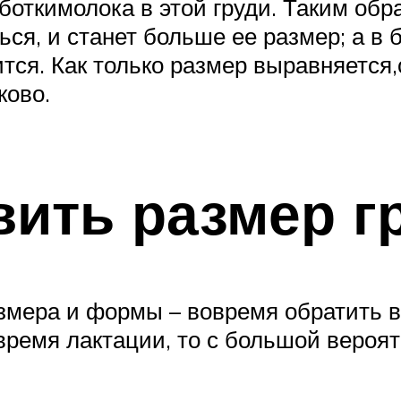
ткимолока в этой груди. Таким обр
ься, и станет больше ее размер; а в
ся. Как только размер выравняется,с
ково.
вить размер г
змера и формы – вовремя обратить в
время лактации, то с большой вероят