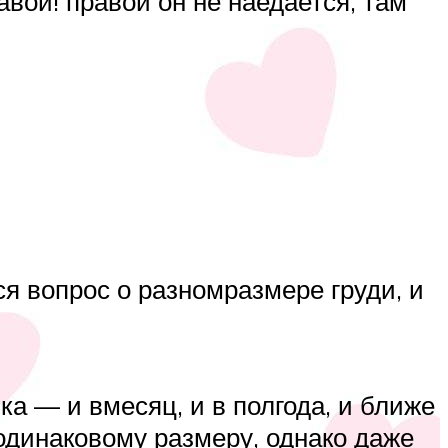
авой! правой он не наедается, там
 вопрос о разномразмере груди, и
а — и вмесяц, и в полгода, и ближе
 одинаковому размеру, однако даже