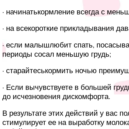
· начинатькормление всегда с мень
· на всекороткие прикладывания да
· если малышлюбит спать, посасывая
периоды сосал меньшую грудь;
· старайтеськормить ночью преимущ
· Если вычувствуете в большей гру
до исчезновения дискомфорта.
В результате этих действий у вас п
стимулирует ее на выработку молока