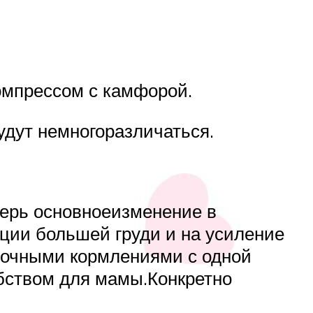
омпрессом с камфорой.
дут немногоразличаться.
перь основноеизменение в
ции большей груди и на усиление
ночными кормлениями с одной
бством для мамы.Конкретно