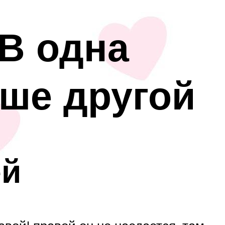
ГВ одна
ьше другой
ей