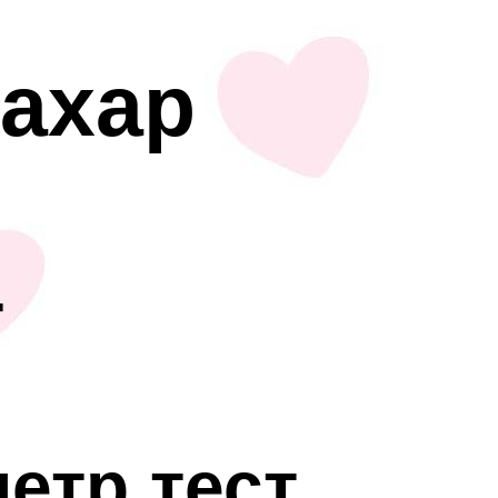
сахар
т
етр тест