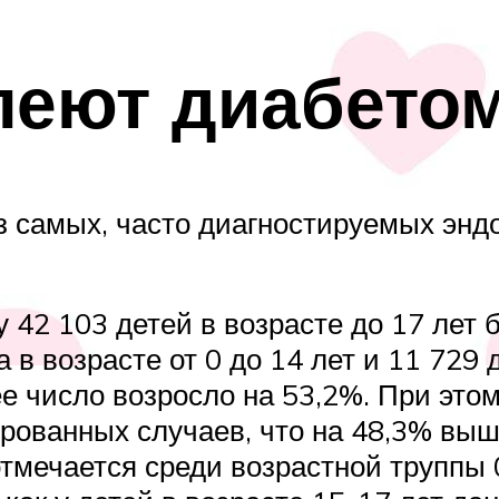
леют диабето
из самых, часто диагностируемых энд
у 42 103 детей в возрасте до 17 лет
 в возрасте от 0 до 14 лет и 11 729 д
е число возросло на 53,2%. При это
рованных случаев, что на 48,3% выш
мечается среди возрастной труппы 0