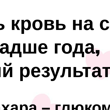
ь кровь на 
адше года,
й результа
хара – глюком