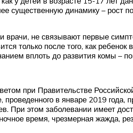
я как у детей в возрасте 15-17 лет д
лее существенную динамику – рост по
ю и врачи, не связывают первые сим
ится только после того, как ребенок 
нанием вплоть до развития комы – п
оветом при Правительстве Российско
, проведенного в январе 2019 года, 
ев. При этом заболевании имеет дос
 ночное время, чрезмерная жажда, р