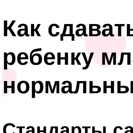
Как сдават
ребенку мл
нормальны
Стандарты са