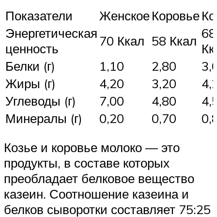
Показатели
Женское
Коровье
Ко
Энергетическая
68
70 Ккал
58 Ккал
ценность
Кк
Белки (г)
1,10
2,80
3,
Жиры (г)
4,20
3,20
4,
Углеводы (г)
7,00
4,80
4,
Минералы (г)
0,20
0,70
0,
Козье и коровье молоко — это
продукты, в составе которых
преобладает белковое вещество
казеин. Соотношение казеина и
белков сыворотки составляет 75:25