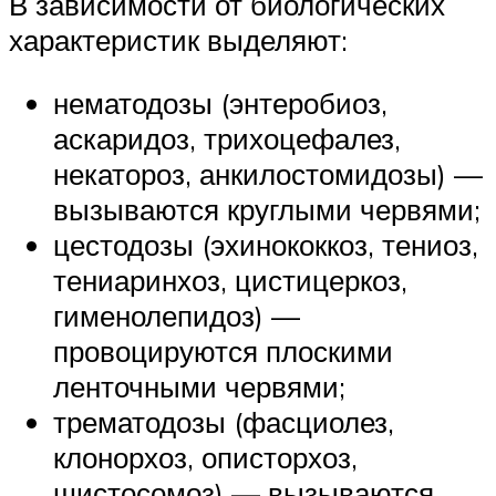
В зависимости от биологических
характеристик выделяют:
нематодозы (энтеробиоз,
аскаридоз, трихоцефалез,
некатороз, анкилостомидозы) —
вызываются круглыми червями;
цестодозы (эхинококкоз, тениоз,
тениаринхоз, цистицеркоз,
гименолепидоз) —
провоцируются плоскими
ленточными червями;
трематодозы (фасциолез,
клонорхоз, описторхоз,
шистосомоз) — вызываются