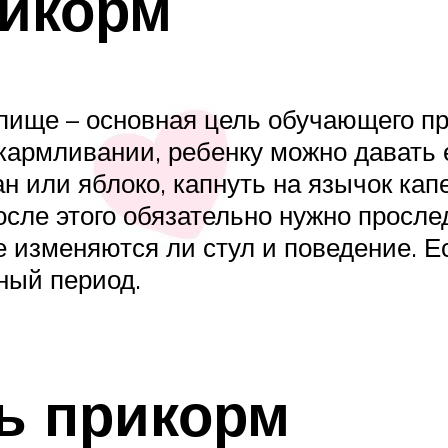
икорм
пище – основная цель обучающего пр
скармливании, ребенку можно давать 
н или яблоко, капнуть на язычок капе
сле этого обязательно нужно прослед
е изменяются ли стул и поведение. Е
ный период.
ть прикорм