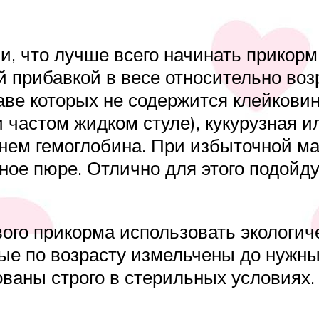
и, что лучше всего начинать прикорм
 прибавкой в весе относительно воз
аве которых не содержится клейкови
 частом жидком стуле), кукурузная и
нем гемоглобина. При избыточной ма
ое пюре. Отлично для этого подойдут
ого прикорма использовать экологич
рые по возрасту измельчены до нуж
ованы строго в стерильных условиях.