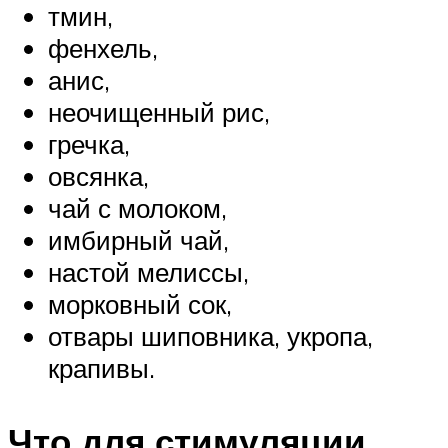
тмин,
фенхель,
анис,
неочищенный рис,
гречка,
овсянка,
чай с молоком,
имбирный чай,
настой мелиссы,
морковный сок,
отвары шиповника, укропа,
крапивы.
Что для стимуляции