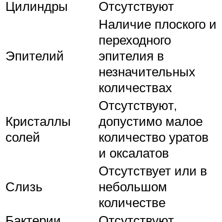
Цилиндры
Отсутствуют
Наличие плоского и
переходного
Эпителий
эпителия в
незначительных
количествах
Отсутствуют,
Кристаллы
допустимо малое
солей
количество уратов
и оксалатов
Отсутствует или в
Слизь
небольшом
количестве
Бактерии
Отсутствуют