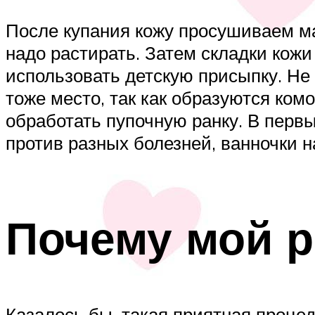
После купания кожу просушиваем м
надо растирать. Затем складки кож
использовать детскую присыпку. Не 
тоже место, так как образуются ком
обработать пупочную ранку. В перв
против разных болезней, ванночки 
Почему мой р
Казалось бы, такая приятная процед