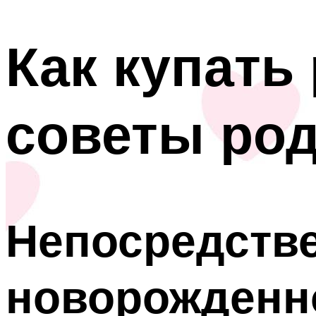
Как купать
советы ро
Непосредств
новорожденн