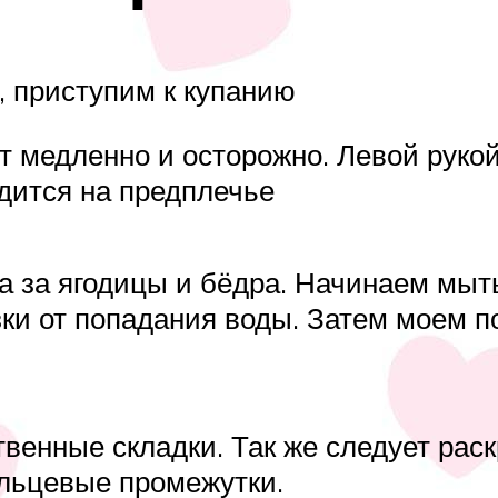
, приступим к купанию
ет медленно и осторожно. Левой руко
одится на предплечье
 за ягодицы и бёдра. Начинаем мыть
азки от попадания воды. Затем моем п
енные складки. Так же следует раск
льцевые промежутки.