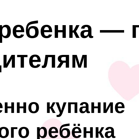
 ребенка —
дителям
енно купание
ого ребёнка