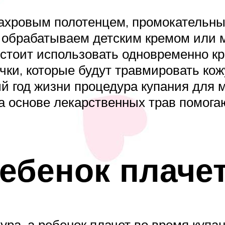
ахровым полотенцем, промокательны
и обрабатываем детским кремом или
стоит использовать одновременно кр
очки, которые будут травмировать ко
ый год жизни процедура купания для
на основе лекарственных трав помога
ебенок плаче
ура, а ребенок плачет во время купа