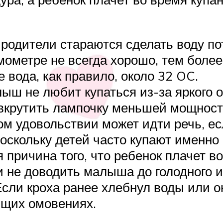
родители стараются сделать воду по
мометре не всегда хорошо, тем более
 вода, как правило, около 32 OC.
ыш не любит купаться из-за яркого о
 вкрутить лампочку меньшей мощност
м удовольствии может идти речь, есл
Поскольку детей часто купают именно
 причина того, что ребенок плачет в
и не доводить малыша до голодного 
ли кроха ранее хлебнул воды или она
ющих омовениях.