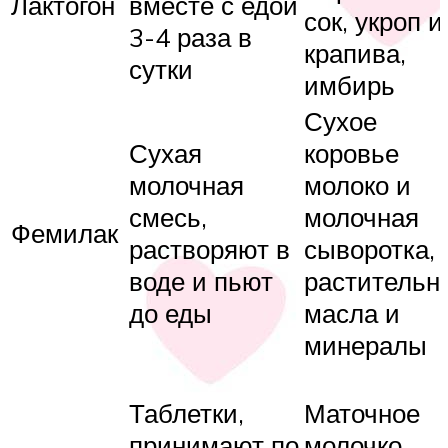
Лактогон
вместе с едой
сок, укроп и
3-4 раза в
крапива,
сутки
имбирь
Сухое
Сухая
коровье
молочная
молоко и
смесь,
молочная
Фемилак
растворяют в
сыворотка,
воде и пьют
растительн
до еды
масла и
минералы
Таблетки,
Маточное
принимают по
молочко,