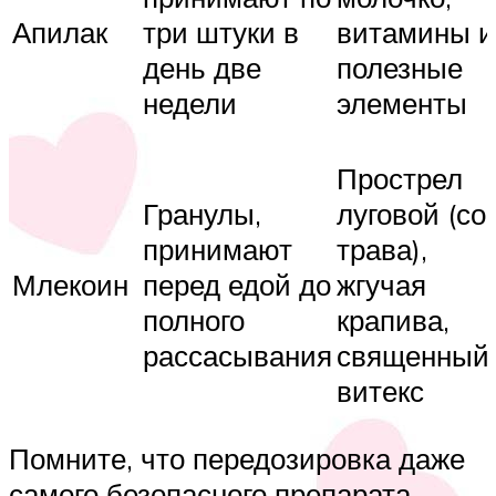
Апилак
три штуки в
витамины и
день две
полезные
недели
элементы
Прострел
Гранулы,
луговой (со
принимают
трава),
Млекоин
перед едой до
жгучая
полного
крапива,
рассасывания
священный
витекс
Помните, что передозировка даже
самого безопасного препарата,