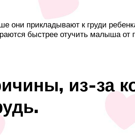
е они прикладывают к груди ребенк
аются быстрее отучить малыша от гр
ичины, из-за к
рудь.