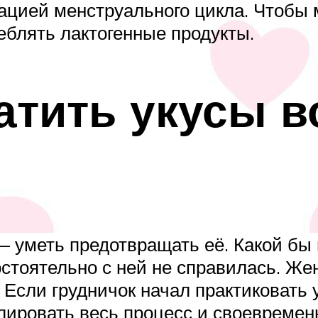
ацией менструального цикла. Чтобы м
еблять лактогенные продукты.
атить укусы в
меть предотвращать её. Какой бы н
остоятельно с ней не справилась. Ж
. Если грудничок начал практиковать 
ировать весь процесс и своевремен