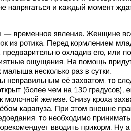
шне напрягаться и каждый момент жд
сы — временное явление. Женщине вс
сок из ротика. Перед кормлением мла
 предварительно охладив его, или п
риятные ощущения. На помощь придут
 малыша несколько раз в сутки.
ны неправильным её захватом, то сле
крыт (более чем на 130 градусов), е
к молочной железе. Снизу кроха захв
 нёбом карапуза. При этом внешне пра
едоедания, то необходимо принимат
 порекомендует вводить прикорм. Ну 