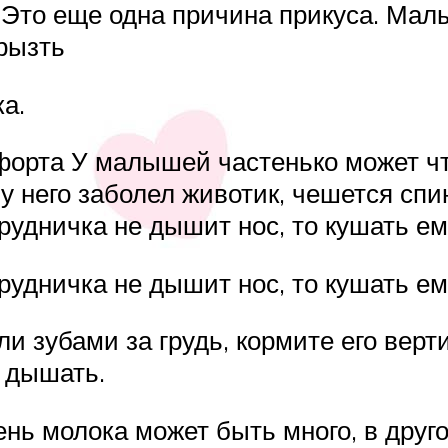
 Это еще одна причина прикуса. Мал
грызть
ка.
орта У малышей частенько может чт
 него заболел животик, чешется спин
грудничка не дышит нос, то кушать е
грудничка не дышит нос, то кушать е
и зубами за грудь, кормите его верт
т дышать.
ень молока может быть много, в друго