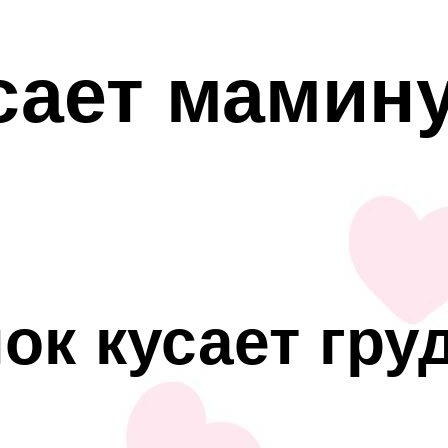
сает мамину
ок кусает гру