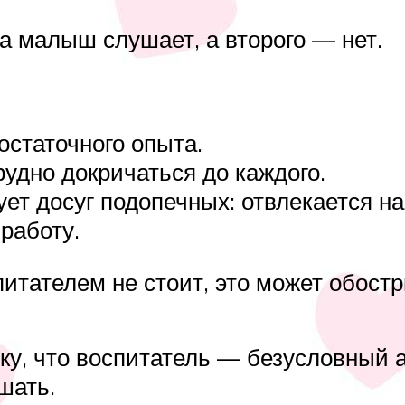
га малыш слушает, а второго — нет.
остаточного опыта.
рудно докричаться до каждого.
ует досуг подопечных: отвлекается н
работу.
итателем не стоит, это может обост
ку, что воспитатель — безусловный а
шать.