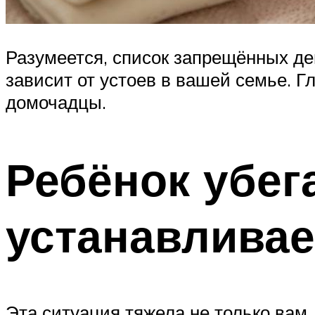
Разумеется, список запрещённых де
зависит от устоев в вашей семье. Г
домочадцы.
Ребёнок убега
устанавливае
Эта ситуация тяжела не только вам,