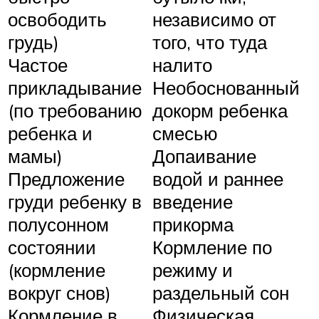
освободить
независимо от
грудь)
того, что туда
Частое
налито
прикладывание
Необоснованный
(по требованию
докорм ребенка
ребенка и
смесью
мамы)
Допаивание
Предложение
водой и раннее
груди ребенку в
введение
полусонном
прикорма
состоянии
Кормление по
(кормление
режиму и
вокруг снов)
раздельный сон
Кормление в
Физическая