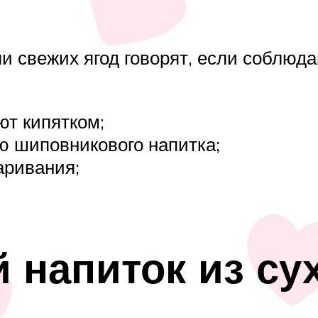
и свежих ягод говорят, если соблюда
ют кипятком;
ю шиповникового напитка;
аривания;
напиток из сух