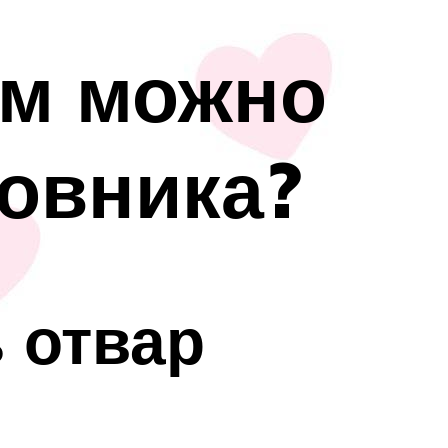
ям можно
повника?
 отвар