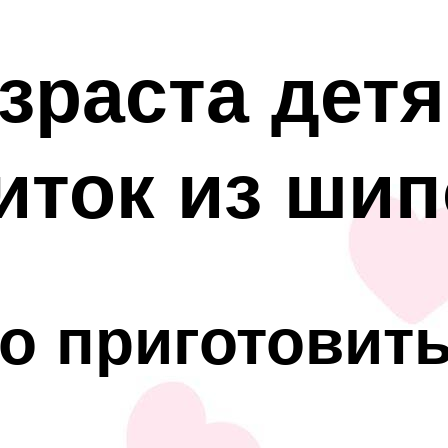
озраста дет
иток из ши
о приготовить