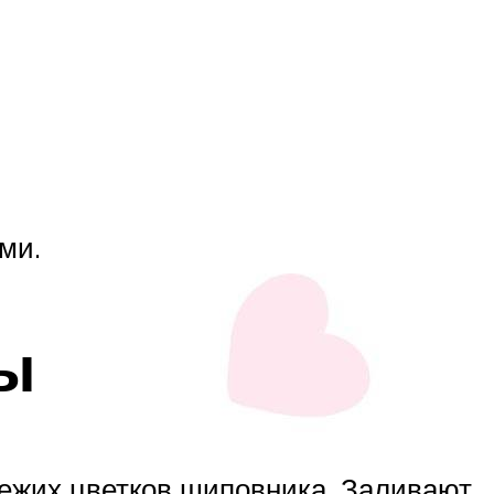
ми.
зы
вежих цветков шиповника. Заливают