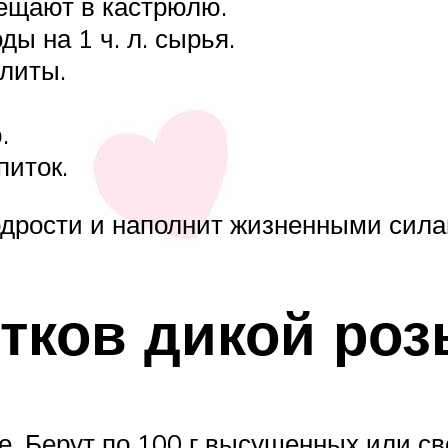
ещают в кастрюлю.
ы на 1 ч. л. сырья.
плиты.
.
питок.
одрости и наполнит жизненными сила
стков дикой ро
е. Берут по 100 г высушенных или с