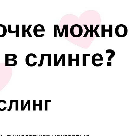
мочке можно
 в слинге?
слинг