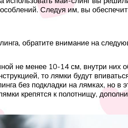
ста использовать май-слинг вы решил
пособлений. Следуя им, вы обеспечи
инга, обратите внимание на следую
ой не менее 10-14 см, внутри них 
нструкцией, то лямки будут впиватьс
инга без подкладки на лямках, но в
е лямки крепятся к полотнищу, допол