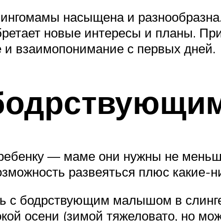
лингомамы насыщена и разнообразна.
обретает новые интересы и планы. Пр
 и взаимопонимание с первых дней.
с бодрствующ
 ребенку — маме они нужны не меньш
зможность развеяться плюс какие-ни
ть с бодрствующим малышом в слинге
кой осени (зимой тяжеловато, но мо