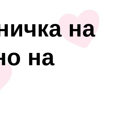
ничка на
но на