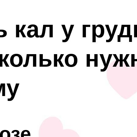
ь кал у груд
колько нуж
му
озе