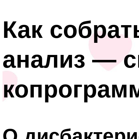
Как собрат
анализ — с
копрограм
О дисбактери