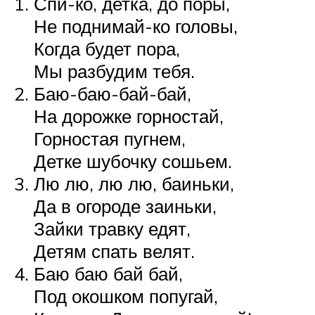
Спи-ко, детка, до поры,
Не поднимай-ко головы,
Когда будет пора,
Мы разбудим тебя.
Баю-баю-бай-бай,
На дорожке горностай,
Горностая пугнем,
Детке шубочку сошьем.
Лю лю, лю лю, баиньки,
Да в огороде заиньки,
Зайки травку едят,
Детям спать велят.
Баю баю бай бай,
Под окошком попугай,