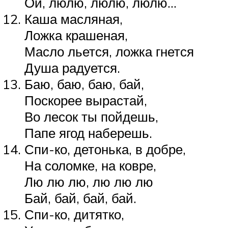
Ой, люлю, люлю, люлю…
Каша масляная,
Ложка крашеная,
Масло льется, ложка гнется
Душа радуется.
Баю, баю, баю, бай,
Поскорее вырастай,
Во лесок ты пойдешь,
Папе ягод наберешь.
Спи-ко, детонька, в добре,
На соломке, на ковре,
Лю лю лю, лю лю лю
Бай, бай, бай, бай.
Спи-ко, дитятко,