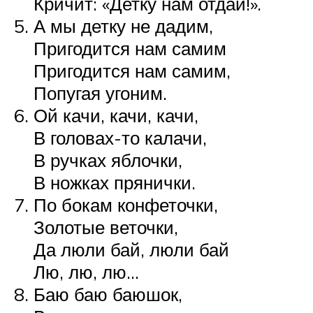
Кричит: «Детку нам отдай!».
А мы детку не дадим,
Пригодится нам самим
Пригодится нам самим,
Попугая угоним.
Ой качи, качи, качи,
В головах-то калачи,
В ручках яблочки,
В ножках прянички.
По бокам конфеточки,
Золотые веточки,
Да люли бай, люли бай
Лю, лю, лю…
Баю баю баюшок,