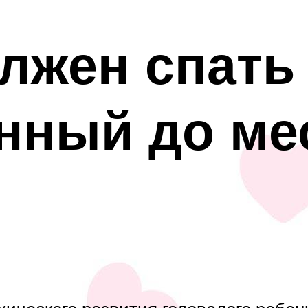
лжен спать
нный до ме