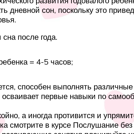
ического развития годовалого ребен
ать дневной сон, поскольку это прив
овья.
сна после года.
ебенка = 4-5 часов;
ается, способен выполнять различны
, осваивает первые навыки по самоо
ойно, а иногда противится и упрямит
а смотрите в курсе Послушание без 