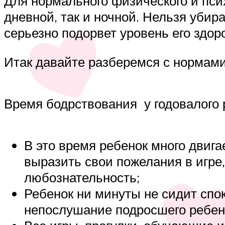
Для нормального физического и псих
дневной, так и ночной. Нельзя убир
серьезно подорвет уровень его здор
Итак давайте разберемся с нормами 
Время бодрствования у годовалого р
В это время ребенок много двиг
выразить свои пожелания в игре
любознательность;
Ребенок ни минуты не сидит спок
непослушание подросшего ребенк