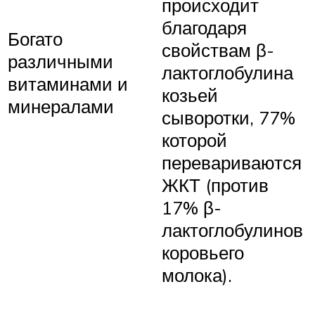
происходит
благодаря
Богато
свойствам β-
различными
лактоглобулина
витаминами и
козьей
минералами
сыворотки, 77%
которой
перевариваются
ЖКТ (против
17% β-
лактоглобулинов
коровьего
молока).