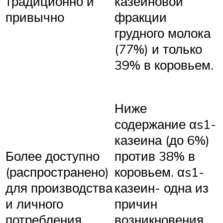
традиционно и
казеиновой
привычно
фракции
грудного молока
(77%) и только
39% в коровьем.
Ниже
содержание αs1-
казеина (до 6%)
Более доступно
против 38% в
(распространено)
коровьем. αs1-
для производства
казеин- одна из
и личного
причин
потребления
возникновения