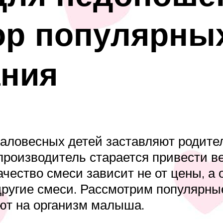
ор популярны
ания
аловесных детей заставляют родите
 производитель старается привести в
ачество смеси зависит не от цены, а 
другие смеси. Рассмотрим популярные
ют на организм малыша.