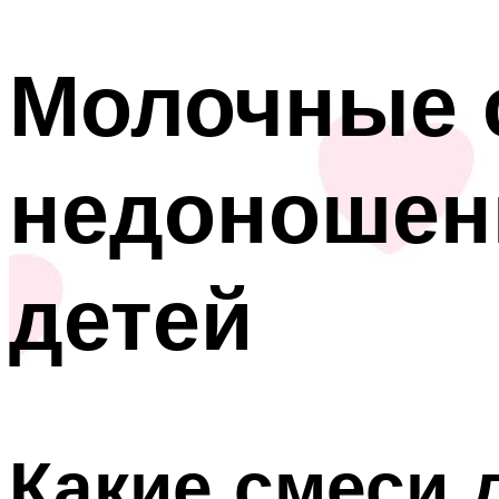
Молочные 
недоношен
детей
Какие смеси 