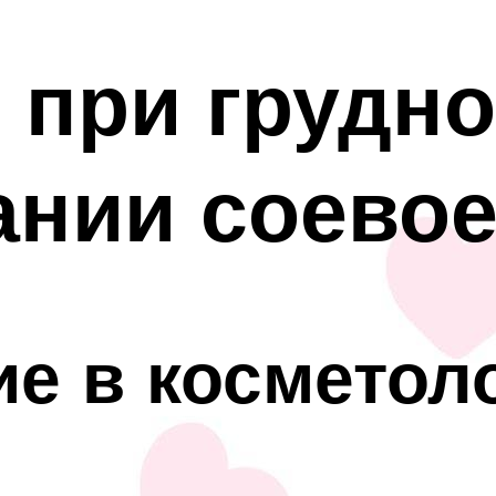
 при грудн
нии соевое
е в косметол