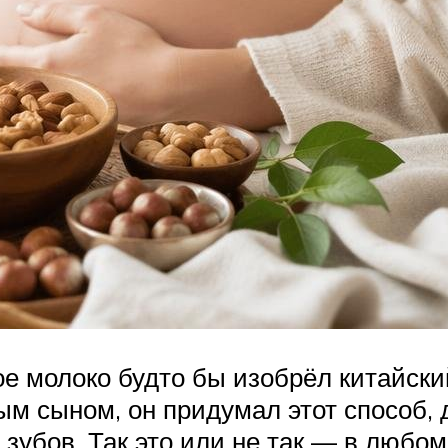
вое молоко будто бы изобрёл китайск
м сыном, он придумал этот способ, д
 зубов. Так это или не так — в любо