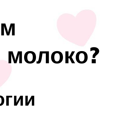
ом
 молоко?
огии