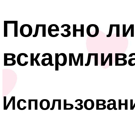
Полезно ли
вскармлива
Использовани