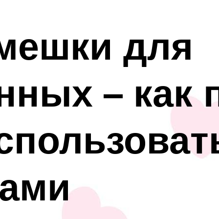
мешки для
нных – как 
спользоват
ками