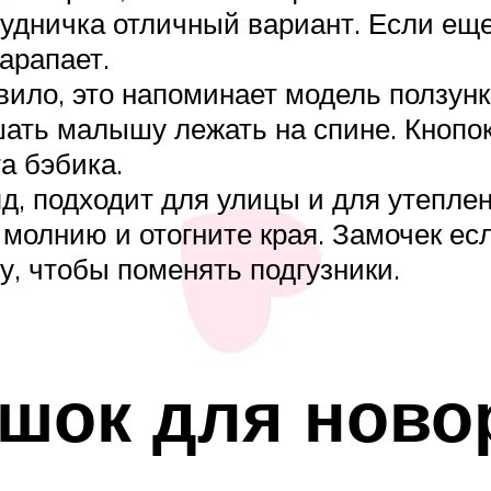
удничка отличный вариант. Если ещ
арапает.
авило, это напоминает модель ползун
шать малышу лежать на спине. Кнопок
а бэбика.
яд, подходит для улицы и для утепле
 молнию и отогните края. Замочек ес
у, чтобы поменять подгузники.
шок для ново